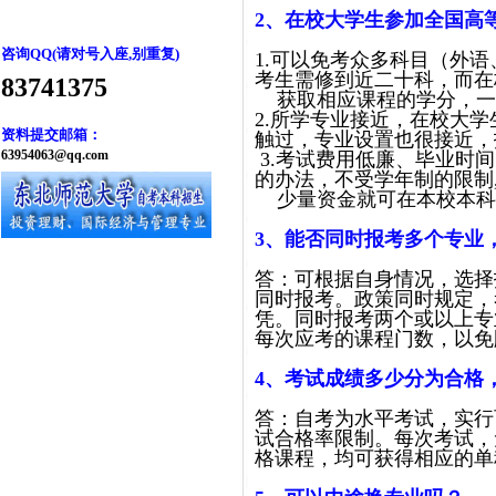
2
、在校大学生参加全国高
咨询QQ(请对号入座,别重复)
1.可以免考众多科目（外
考生需修到近二十科，而在
83741375
获取相应课程的学分，一
2.所学专业接近，在校大
资料提交邮箱：
触过，专业设置也很接近，
63954063@qq.com
3.考试费用低廉、毕业时
的办法，不受学年制的限制
少量资金就可在本校本科
3
、能否同时报考多个专业
答：可根据自身情况，选择
同时报考。政策同时规定，
凭。同时报考两个或以上专
每次应考的课程门数，以免
4、考试成绩多少分为合格
答：自考为水平考试，实行
试合格率限制。每次考试，
格课程，均可获得相应的单