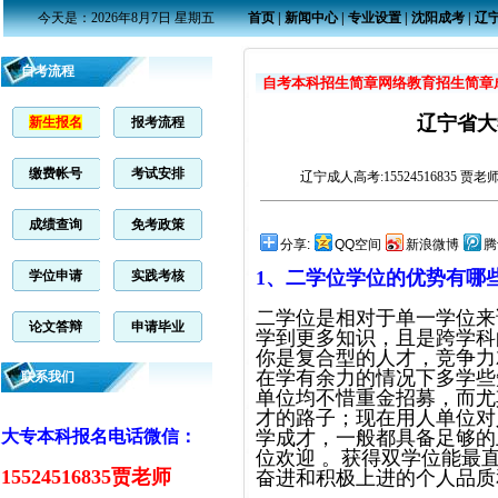
今天是：2026年8月7日 星期五
首页
|
新闻中心
|
专业设置
|
沈阳成考
|
辽
自考流程
自考本科招生简章
网络教育招生简章
辽宁省大
新生报名
报考流程
缴费帐号
考试安排
辽宁成人高考
:15524516835 贾
成绩查询
免考政策
分享:
QQ空间
新浪微博
腾
1
、二学位学位的优势有哪
学位申请
实践考核
二学位是相对于单一学位来
论文答辩
申请毕业
学到更多知识，且是跨学科
你是复合型的人才，竞争力
在学有余力的情况下多学些
联系我们
单位均不惜重金招募，而尤
才的路子；现在用人单位对
大专本科报名电话微信：
学成才，一般都具备足够的
位欢迎 。获得双学位能最
15524516835贾老师
奋进和积极上进的个人品质