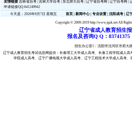
友情链接
吉林省自考
|
吉林大学自考
|
东北师大自考
|
辽宁省自考网
|
辽宁自考网
|
申请链接QQ:641249942
今天是：2026年8月7日 星期五
首页
|
新闻中心
|
专业设置
|
沈阳成考
|
辽
Copyright © 2009-2019 http://www.jqzk.net All Right
辽宁省成人教育招生报名电
报名及咨询Q Q：83741
招生办公室1：沈阳市沈河区市府大
辽宁成人教育
招生考试信息网提供：
长春理工大学成人高考
、
长春工程学院成人高
学院成人高考
、
辽宁广播电视大学成人高考
、
辽宁工程技术大学成人高考
、