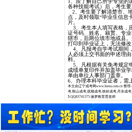
1、应了解自己所学专业的
各种技能考试）后，考生
2、考生要了解清楚市、
点，及时领取“毕业生信息
片。
3、考生本人填写表格，
证号码、姓名、籍贯、专业
辖市，后两位填市地或县。
打印到毕业证上，无法修改
4、凡报考自学考试期间
人必须上交书面的申述理由
料。
5、凡根据有关免考规定
成绩单复印件并加盖毕业学
单由单位人事部门盖章。
6、办理本科毕业证者，需
本文由
辽宁成考网
www.lneea.com
考,鞍山成考,抚顺成考,铁岭成考,丹东成考
5
QQ83741375 缘梦教育贾老师