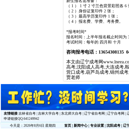
新生报名需准备：
（
1
）
1
寸
2
寸兰色背景彩照各
6
（
2
）身份证复印件
2
张；
（
3
）最高学历复印件
1
张；
（
4
）报名费、学费、考务费。
*
报考时间
*
报名时间：上半年报名截止时间为
考试时间：每年的 四月和 十月
咨询报考电话：13654308135 04
本文由
辽宁成考网
www.lne
高考,沈阳成人高考,大连成考,鞍
营口成考,葫芦岛成考,锦州成考
贾老师
友情链接
吉林省自考
|
吉林大学自考
|
东北师大自考
|
辽宁省自考网
|
辽宁自考网
|
申请链接QQ:641249942
今天是：2026年8月6日 星期四
首页
|
新闻中心
|
专业设置
|
沈阳成考
|
辽