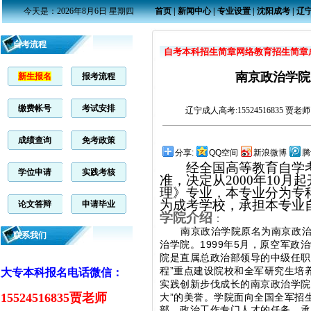
今天是：2026年8月6日 星期四
首页
|
新闻中心
|
专业设置
|
沈阳成考
|
辽
自考流程
自考本科招生简章
网络教育招生简章
南京政治学院
新生报名
报考流程
缴费帐号
考试安排
辽宁成人高考
:15524516835 贾老
成绩查询
免考政策
分享:
QQ空间
新浪微博
腾
经全国高等教育自学
学位申请
实践考核
准，决定从2000年10
理》专业，本专业分为专
为成考学校，承担本专业
论文答辩
申请毕业
学院介绍
：
南京政治学院原名为南京政
联系我们
1999
5
治学院。
年
月，原空军政治
院是直属总政治部领导的中级任职
”
程
重点建设院校和全军研究生培
大专本科报名电话微信：
实践创新步伐成长的南京政治学
15524516835贾老师
”
大
的美誉。学院面向全国全军招
部、政治工作专门人才的任务，