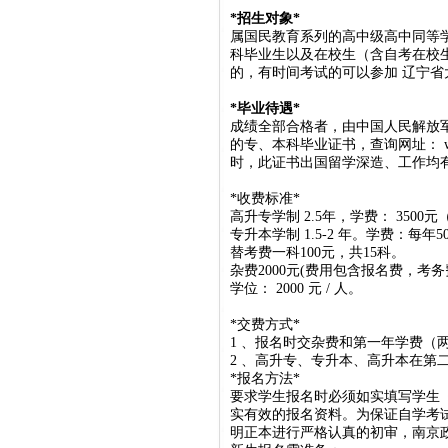
*
招生对象
*
属国民教育系列的高中级高中同等
科毕业生以及在校生（含自考在校
的，有时间考试的可以参加 辽宁省
*
毕业待遇
*
成绩全部合格者，由中国人民解放
的专、本科毕业证书，查询网址：
时，此证书出国留学深造、工作均
*
收费标准
*
高升专学制
2.5
年，学费：
3500
元
专升本学制
1.5-2
年。学费：每年50
替考费一科
100
元，共
15
科。
杂费2000元
(
费用包含报名费，考务
学位：
2000
元
/
人。
*
交费方式
*
1
、报名时交杂费
和第一年学费（两
2
、高升专、专升本、高升本在第
*
报名方法
*
要求学生报名时必须如实填写学生
实有效的报名资料。为保证自学考
明正本进行严格认真的初审，南京