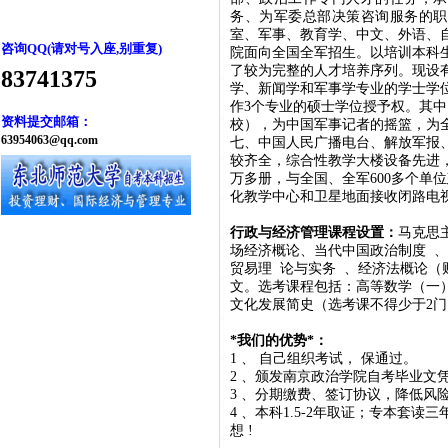
务、为军委总部决策咨询服务的
室、军事、教育学、中文、外语、
咨询QQ(请对号入座,别重复)
院面向全国全军招生。以培训本科
了较为完整的人才培养序列。现设
83741375
学、新闻学和军事学专业的学士学
作
3
个专业的硕士学位授予权。其中
资料提交邮箱：
校），为中国军事记者的摇篮，为
63954063@qq.com
七、中国人民广播电台、解放军报
较齐全，综合性教学大楼设备先进
万多册，与全国、全军
600
多个单位
化教学中心和卫星地面接收闭路电
行政与经济管理课程设置：
马克思
场经济概论、当代中国政治制度 
贸易理 论与实务 、经济法概论
文。选考课程包括：高等数学（一
文化发展简史（选考课不得少于
2
门
*
我们的优势
*
：
1
、 自己组织考试， 保通过。
2
、颁发南京政治学院自考毕业文凭
3
、分期缴费、签订协议，降低风
4
、本科
1.5-2
年取证；专本套读三
想
!